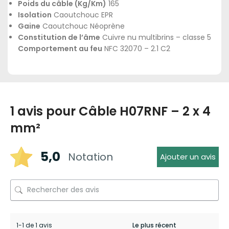
Poids du câble (Kg/Km)
165
Isolation
Caoutchouc EPR
Gaine
Caoutchouc Néoprène
Constitution de l’âme
Cuivre nu multibrins – classe 5
Comportement au feu
NFC 32070 – 2.1 C2
1 avis pour
Câble H07RNF – 2 x 4
mm²
5,0
Notation
Ajouter un avis
1-1 de 1 avis