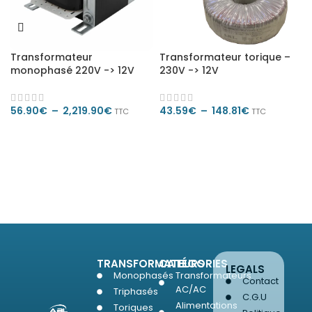
Transformateur
Transformateur torique –
monophasé 220V -> 12V
230V -> 12V
56.90
€
–
2,219.90
€
43.59
€
–
148.81
€
TTC
TTC
CHOIX DES OPTIONS
CHOIX DES OPTIONS
TRANSFORMATEURS
CATÉGORIES
LEGALS
Monophasés
Transformateurs
Contact
AC/AC
Triphasés
C.G.U
Alimentations
Toriques