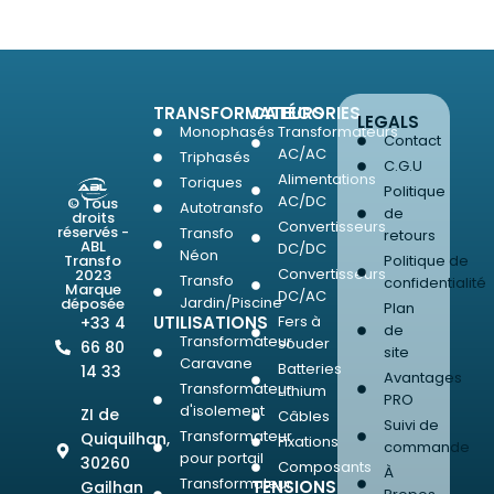
TRANSFORMATEURS
CATÉGORIES
LEGALS
Monophasés
Transformateurs
Contact
AC/AC
Triphasés
C.G.U
Alimentations
Toriques
Politique
AC/DC
© Tous
Autotransfo
de
droits
Convertisseurs
réservés -
Transfo
retours
ABL
DC/DC
Néon
Transfo
Politique de
Convertisseurs
2023
Transfo
confidentialité
Marque
DC/AC
Jardin/Piscine
déposée
Plan
UTILISATIONS
Fers à
+33 4
de
Transformateur
souder
66 80
site
Caravane
Batteries
14 33
Avantages
Transformateur
Lithium
PRO
d'isolement
ZI de
Câbles
Suivi de
Transformateur
Quiquilhan,
Fixations
commande
pour portail
30260
Composants
À
Transformateur
TENSIONS
Gailhan