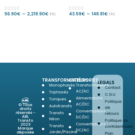
56.90
€
–
2,219.90
€
43.59
€
–
148.81
€
TTC
TTC
CHOIX DES OPTIONS
CHOIX DES OPTIONS
TRANSFORMATEURS
CATÉGORIES
LEGALS
Monophasés
Transformateurs
Contact
AC/AC
Triphasés
C.G.U
Alimentations
Toriques
Politique
AC/DC
© Tous
Autotransfo
de
droits
Convertisseurs
réservés -
Transfo
retours
ABL
DC/DC
Néon
Transfo
Politique de
Convertisseurs
2023
Transfo
confidentialité
Marque
DC/AC
Jardin/Piscine
déposée
Plan