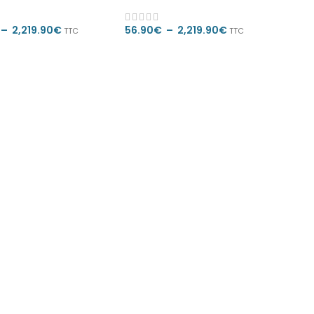
–
2,219.90
€
56.90
€
–
2,219.90
€
TTC
TTC
 DES OPTIONS
CHOIX DES OPTIONS