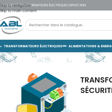
Skip to navigation
ABRICANT DE TRANSFORMATEURS ÉLECTRIQUES DEPUIS 1993
Skip to main content
TRANSFORMATEURS ÉLECTRIQUES
ALIMENTATIONS & ENERG
TRANSF
SÉCURIT