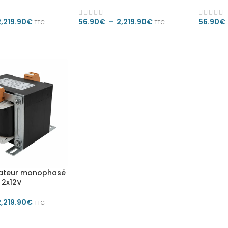
2,219.90
€
56.90
€
–
2,219.90
€
56.90
€
TTC
TTC
S OPTIONS
CHOIX DES OPTIONS
CHOIX
ateur monophasé
 2x12V
2,219.90
€
TTC
S OPTIONS