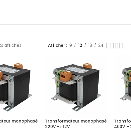
ts affichés
Afficher
9
12
18
24
ateur monophasé
Transformateur monophasé
Transf
V
220V -> 12V
400V –