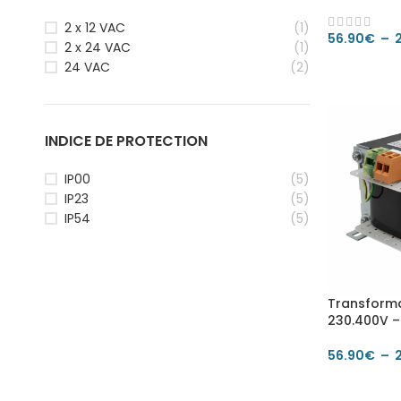
2 x 12 VAC
(1)
56.90
€
–
2 x 24 VAC
(1)
CHOIX DE
24 VAC
(2)
INDICE DE PROTECTION
IP00
(5)
IP23
(5)
IP54
(5)
Transform
230.400V –
56.90
€
–
CHOIX DE