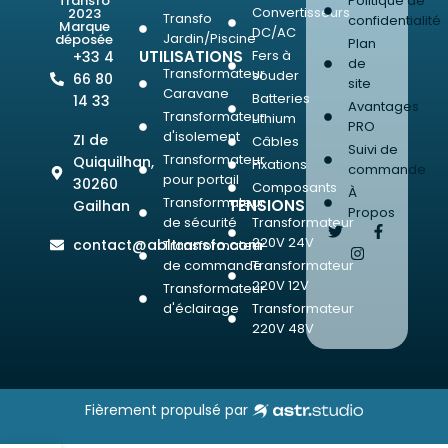
Transfo
Politique de
Convertisseurs
2023
Transfo
confidentialité
Marque
DC/AC
Jardin/Piscine
déposée
Plan
UTILISATIONS
Fers à
+33 4
de
Transformateur
souder
66 80
site
Caravane
Batteries
14 33
Avantages
Transformateur
Lithium
PRO
d'isolement
ZI de
Câbles
Suivi de
Transformateur
Quiquilhan,
Fixations
commande
pour portail
30260
Composants
À
Transformateur
TENSIONS
Gailhan
Propos
de sécurité
Transformateur
220V 24V
contact@abltransfo.com
Transformateur
de commande
Transformateur
220V 12V
Transformateur
d'éclairage
Transformateur
220V 48V
Fièrement propulsé par