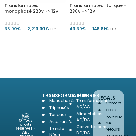
Transformateur
Transformateur torique –
monophasé 220V -> 12V
230V -> 12V
56.90
€
–
2,219.90
€
43.59
€
–
148.81
€
TTC
TTC
CHOIX DES OPTIONS
CHOIX DES OPTIONS
TRANSFORMATEURS
CATÉGORIES
LEGALS
Monophasés
Transformateurs
Contact
AC/AC
Triphasés
C.G.U
Alimentations
Toriques
Politique
AC/DC
© Tous
Autotransfo
de
droits
Convertisseurs
réservés -
Transfo
retours
ABL
DC/DC
Néon