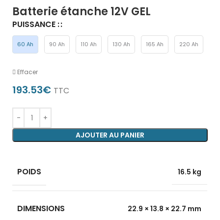
Batterie étanche 12V GEL
PUISSANCE :
60 Ah
90 Ah
110 Ah
130 Ah
165 Ah
220 Ah
Effacer
193.53
€
TTC
AJOUTER AU PANIER
POIDS
16.5 kg
DIMENSIONS
22.9 × 13.8 × 22.7 mm