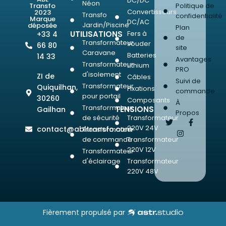
DC/DC
Néon
Transfo
Politique de
Convertisseurs
2023
Transfo
confidentialité
Marque
DC/AC
Jardin/Piscine
déposée
Plan
UTILISATIONS
Fers à
+33 4
de
Transformateur
souder
66 80
site
Caravane
Batteries
14 33
Avantages
Transformateur
Lithium
PRO
d'isolement
ZI de
Câbles
Suivi de
Transformateur
Quiquilhan,
Fixations
commande
pour portail
30260
Composants
À
Transformateur
TENSIONS
Gailhan
Propos
de sécurité
Transformateur
220V 24V
contact@abltransfo.com
Transformateur
de commande
Transformateur
220V 12V
Transformateur
d'éclairage
Transformateur
220V 48V
Fièrement propulsé par