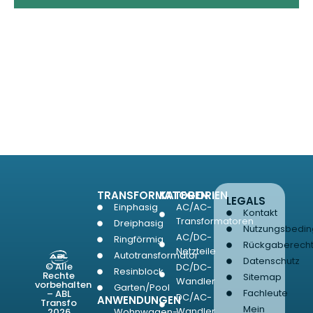
TRANSFORMATOREN
KATEGORIEN
LEGALS
Einphasig
AC/AC-
Kontakt
Transformatoren
Dreiphasig
Nutzungsbedi
AC/DC-
Ringförmig
Rückgaberech
Netzteile
Autotransformator
Datenschutz
© Alle
DC/DC-
Resinblock
Rechte
Sitemap
Wandler
vorbehalten
Garten/Pool
Fachleute
– ABL
DC/AC-
ANWENDUNGEN
Transfo
Mein
Wandler
2026
Wohnwagen-