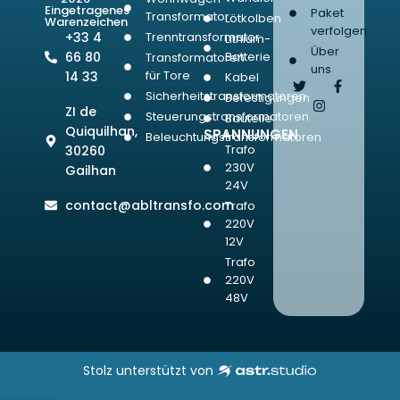
Eingetragenes
Paket
Transformator
Lötkolben
Warenzeichen
verfolgen
+33 4
Trenntransformator
Lithium-
Über
66 80
Batterie
Transformatoren
uns
für Tore
14 33
Kabel
Sicherheitstransformatoren
Befestigungen
ZI de
Steuerungstransformatoren
Bauteile
Quiquilhan,
SPANNUNGEN
Beleuchtungstransformatoren
Trafo
30260
230V
Gailhan
24V
contact@abltransfo.com
Trafo
220V
12V
Trafo
220V
48V
Stolz unterstützt von