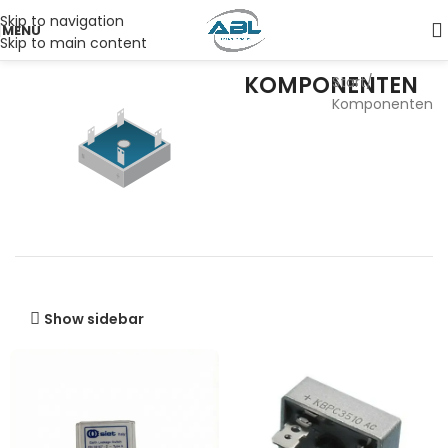
Skip to navigation
MENU
Skip to main content
KOMPONENTEN
Start
Komponenten
Show sidebar