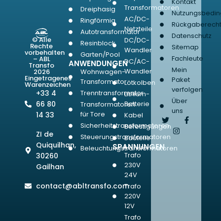
Kontakt
Transformatoren
Dreiphasig
Nutzungsbedi
AC/DC-
Ringförmig
Rückgaberech
Netzteile
Autotransformator
Datenschutz
© Alle
DC/DC-
Resinblock
Rechte
Sitemap
Wandler
vorbehalten
Garten/Pool
Fachleute
– ABL
DC/AC-
ANWENDUNGEN
Transfo
Mein
Wandler
2026
Wohnwagen-
Eingetragenes
Paket
Transformator
Lötkolben
Warenzeichen
verfolgen
+33 4
Trenntransformator
Lithium-
Über
66 80
Batterie
Transformatoren
uns
für Tore
14 33
Kabel
Sicherheitstransformatoren
Befestigungen
ZI de
Steuerungstransformatoren
Bauteile
Quiquilhan,
SPANNUNGEN
Beleuchtungstransformatoren
Trafo
30260
230V
Gailhan
24V
contact@abltransfo.com
Trafo
220V
12V
Trafo