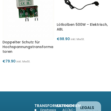
Lötkolben 500W – Elektrisch,
ABL
€
98.90
inkl. MwSt.
Doppelter Schutz für
IN DEN WARENKORB
Hochspannungstransforma
toren
€
79.90
inkl. MwSt.
IN DEN WARENKORB
TRANSFORMATOREN
KATEGORIEN
LEGALS
Einphasig
AC/AC-