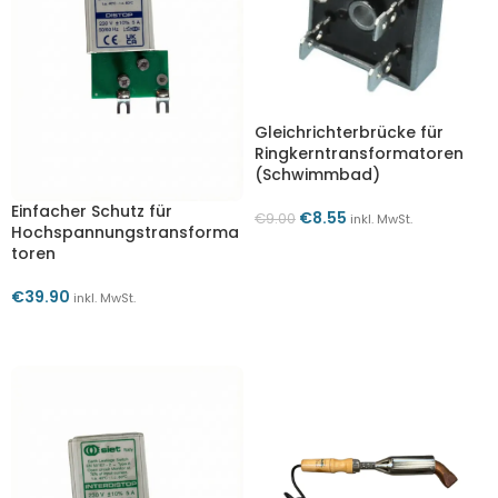
Gleichrichterbrücke für
Ringkerntransformatoren
(Schwimmbad)
Einfacher Schutz für
€
8.55
€
9.00
inkl. MwSt.
Hochspannungstransforma
IN DEN WARENKORB
toren
€
39.90
inkl. MwSt.
IN DEN WARENKORB