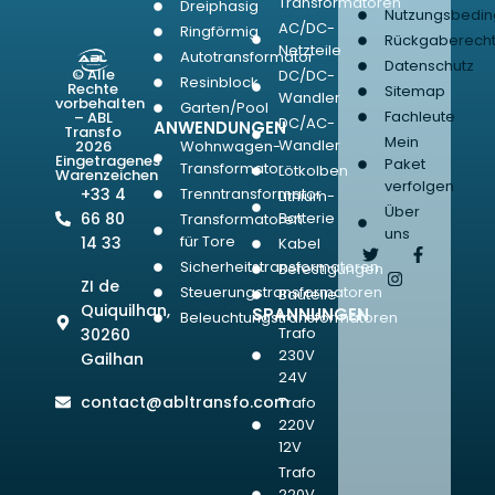
Transformatoren
Dreiphasig
Nutzungsbedi
AC/DC-
Ringförmig
Rückgaberech
Netzteile
Autotransformator
Datenschutz
© Alle
DC/DC-
Resinblock
Rechte
Sitemap
Wandler
vorbehalten
Garten/Pool
Fachleute
– ABL
DC/AC-
ANWENDUNGEN
Transfo
Mein
Wandler
2026
Wohnwagen-
Eingetragenes
Paket
Transformator
Lötkolben
Warenzeichen
verfolgen
+33 4
Trenntransformator
Lithium-
Über
66 80
Batterie
Transformatoren
uns
für Tore
14 33
Kabel
Sicherheitstransformatoren
Befestigungen
ZI de
Steuerungstransformatoren
Bauteile
Quiquilhan,
SPANNUNGEN
Beleuchtungstransformatoren
Trafo
30260
230V
Gailhan
24V
contact@abltransfo.com
Trafo
220V
12V
Trafo
220V