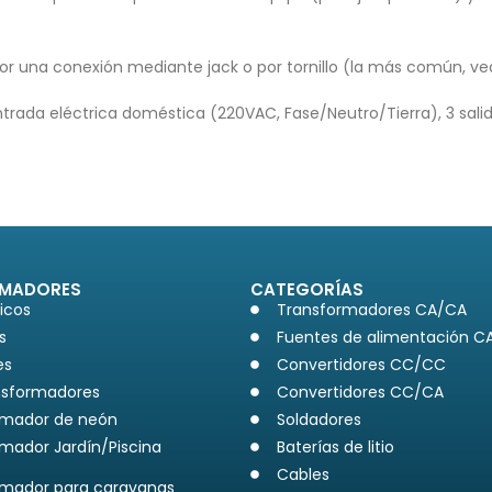
r por una conexión mediante jack o por tornillo (la más común, v
entrada eléctrica doméstica (220VAC, Fase/Neutro/Tierra), 3 sali
MADORES
CATEGORÍAS
icos
Transformadores CA/CA
s
Fuentes de alimentación 
es
Convertidores CC/CC
nsformadores
Convertidores CC/CA
rmador de neón
Soldadores
mador Jardín/Piscina
Baterías de litio
Cables
rmador para caravanas