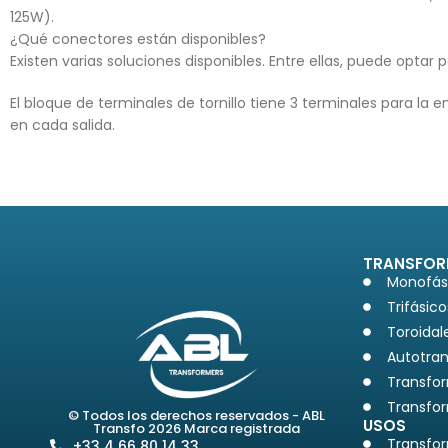
125W).
¿Qué conectores están disponibles?
Existen varias soluciones disponibles. Entre ellas, puede opta
El bloque de terminales de tornillo tiene 3 terminales para la 
en cada salida.
TRANSFOR
Monofás
Trifásico
Toroidal
Autotra
Transfo
Transfor
© Todos los derechos reservados - ABL
USOS
Transfo 2026 Marca registrada
Transfo
+33 4 66 80 14 33