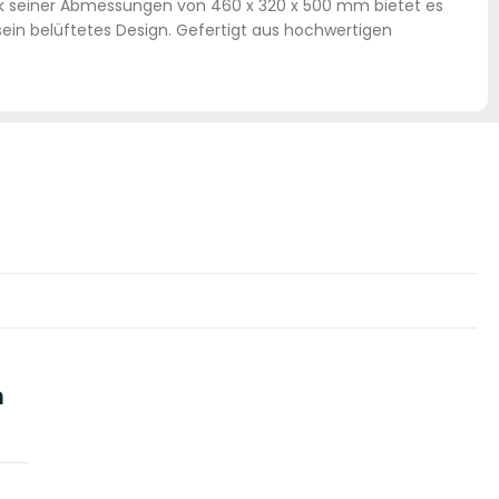
ank seiner Abmessungen von 460 x 320 x 500 mm bietet es
sein belüftetes Design. Gefertigt aus hochwertigen
m