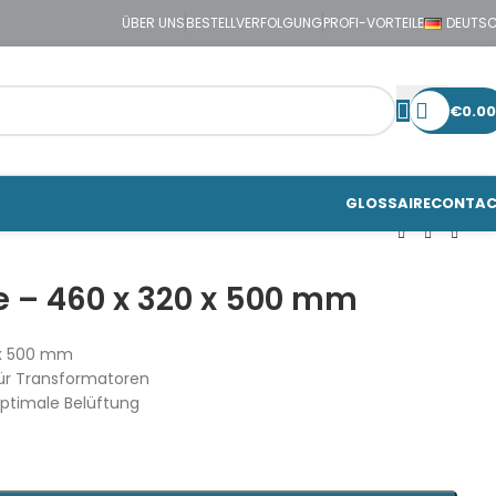
ÜBER UNS
BESTELLVERFOLGUNG
PROFI-VORTEILE
DEUTS
€
0.00
GLOSSAIRE
CONTA
 – 460 x 320 x 500 mm
 x 500 mm
ür Transformatoren
optimale Belüftung