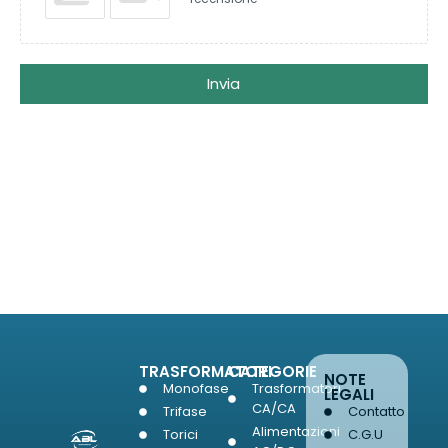
Invia
TRASFORMATORI
CATEGORIE
NOTE
Monofase
Trasformatori
LEGALI
CA/CA
Trifase
Contatto
Alimentazioni
Torici
C.G.U