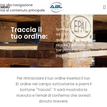
Vai alla navigazione
MENU
Vai al contenuto principale
Traccia il
Spediamo in meno di
tuo ordine:
48 ore. Trascorso
questo tempo, puoi
seguire il percorso del
tuo pacco su questa
pagina.
Per rintracciare il tuo ordine inserisci il tuo
ID ordine nel campo sottostante e premi il
bottone "Traccia". Ti sarà mostrata la
ricevuta e l'email di conferma che avresti
dovuto ricevere.