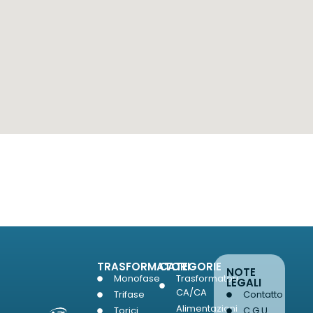
TRASFORMATORI
CATEGORIE
NOTE
Monofase
Trasformatori
LEGALI
CA/CA
Trifase
Contatto
Alimentazioni
Torici
C.G.U