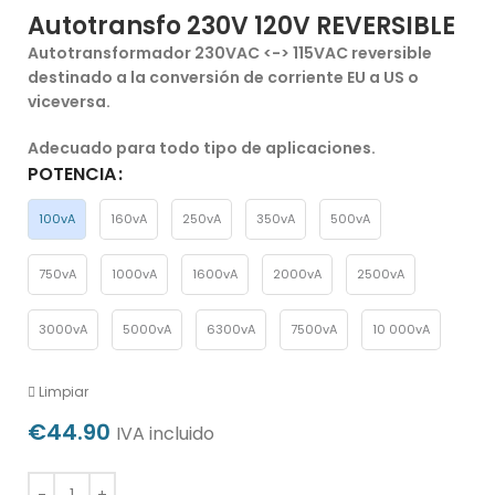
Autotransfo 230V 120V REVERSIBLE
Autotransformador 230VAC <-> 115VAC reversible
destinado a la conversión de corriente EU a US o
viceversa.
Adecuado para todo tipo de aplicaciones.
POTENCIA
100vA
160vA
250vA
350vA
500vA
750vA
1000vA
1600vA
2000vA
2500vA
3000vA
5000vA
6300vA
7500vA
10 000vA
Limpiar
€
44.90
IVA incluido