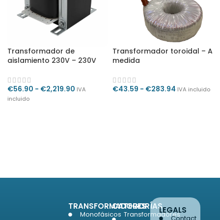
Transformador de
Transformador toroidal – A
aislamiento 230V – 230V
medida
€
56.90
-
€
2,219.90
€
43.59
-
€
283.94
IVA
IVA incluido
incluido
SELECCIONAR OPCIONES
SELECCIONAR OPCIONES
TRANSFORMADORES
CATEGORÍAS
LEGALS
Monofásicos
Transformadores
Contact