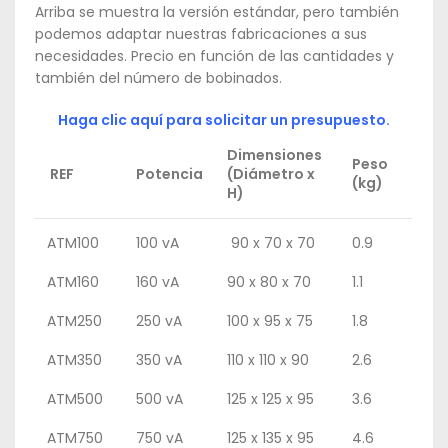
Arriba se muestra la versión estándar, pero también
podemos adaptar nuestras fabricaciones a sus
necesidades. Precio en función de las cantidades y
también del número de bobinados.
Haga clic aquí para solicitar un presupuesto.
Dimensiones
Peso
REF
Potencia
(Diámetro x
(kg)
H)
ATM100
100 vA
90 x 70 x 70
0.9
ATM160
160 vA
90 x 80 x 70
1.1
ATM250
250 vA
100 x 95 x 75
1.8
ATM350
350 vA
110 x 110 x 90
2.6
ATM500
500 vA
125 x 125 x 95
3.6
ATM750
750 vA
125 x 135 x 95
4.6