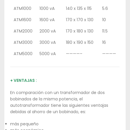
ATM1000
1000 vA
140 x 135 x 115
5.6
ATM1600
1600 vA
170 x 170 x 130
10
ATM2000
2000 vA
170 x 180 x 130
11.5
ATM3000
3000 vA
180 x 190 x 150
16
ATM5000
5000 vA
————–
————
+ VENTAJAS :
En comparación con un transformador de dos
bobinados de la misma potencia, el
autotransformador tiene las siguientes ventajas
debidas al ahorro de un bobinado, es:
más pequeño