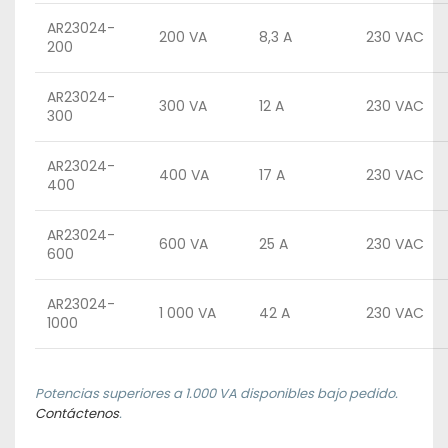
AR23024-
200 VA
8,3 A
230 VAC
200
AR23024-
300 VA
12 A
230 VAC
300
AR23024-
400 VA
17 A
230 VAC
400
AR23024-
600 VA
25 A
230 VAC
600
AR23024-
1 000 VA
42 A
230 VAC
1000
Potencias superiores a 1.000 VA disponibles bajo pedido.
Contáctenos
.