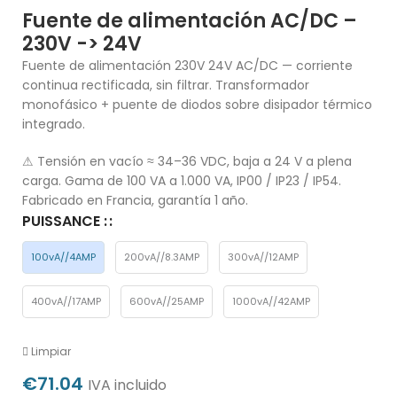
Fuente de alimentación AC/DC –
230V -> 24V
Fuente de alimentación 230V 24V AC/DC — corriente
continua rectificada, sin filtrar. Transformador
monofásico + puente de diodos sobre disipador térmico
integrado.
⚠ Tensión en vacío ≈ 34–36 VDC, baja a 24 V a plena
carga. Gama de 100 VA a 1.000 VA, IP00 / IP23 / IP54.
Fabricado en Francia, garantía 1 año.
PUISSANCE :
100vA//4AMP
200vA//8.3AMP
300vA//12AMP
400vA//17AMP
600vA//25AMP
1000vA//42AMP
Limpiar
€
71.04
IVA incluido