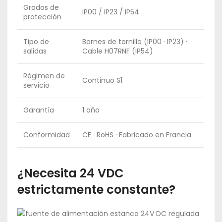
Grados de
IP00 / IP23 / IP54
protección
Tipo de
Bornes de tornillo (IP00 · IP23) ·
salidas
Cable H07RNF (IP54)
Régimen de
Continuo S1
servicio
Garantía
1 año
Conformidad
CE · RoHS · Fabricado en Francia
¿Necesita 24 VDC
estrictamente constante?