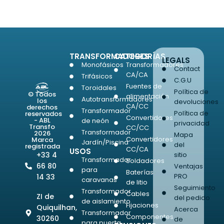
TRANSFORMADORES
CATEGORÍAS
LEGALS
Monofásicos
Transformadores
Contact
CA/CA
Trifásicos
C.G.U
Fuentes de
Toroidales
Política de
© Todos
alimentación
Autotransformadores
los
devoluciones
CA/CC
derechos
Transformador
Política de
reservados
Convertidores
- ABL
de neón
privacidad
Transfo
CC/CC
Transformador
2026
Mapa
Convertidores
Marca
Jardín/Piscina
del
registrada
CC/CA
USOS
+33 4
sitio
Transformador
Soldadores
66 80
Ventajas
para
Baterías
PRO
14 33
caravanas
de litio
Seguimiento
Transformador
Cables
ZI de
del pedido
de aislamiento
Fijaciones
Quiquilhan,
Acerca
Transformador
Componentes
30260
de
para puerta