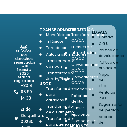
TRANSFORMADORES
CATEGORÍAS
LEGALS
Monofásicos
Transformadores
Contact
CA/CA
Trifásicos
C.G.U
Fuentes de
Toroidales
Política de
© Todos
alimentación
Autotransformadores
los
devoluciones
CA/CC
derechos
Transformador
Política de
reservados
Convertidores
- ABL
de neón
privacidad
Transfo
CC/CC
Transformador
2026
Mapa
Convertidores
Marca
Jardín/Piscina
del
registrada
CC/CA
USOS
+33 4
sitio
Transformador
Soldadores
66 80
Ventajas
para
Baterías
PRO
14 33
caravanas
de litio
Seguimiento
Transformador
Cables
ZI de
del pedido
de aislamiento
Fijaciones
Quiquilhan,
Acerca
Transformador
Componentes
30260
de
para puerta
TENSIONES