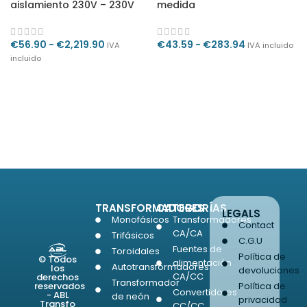
aislamiento 230V – 230V
medida
€
56.90
-
€
2,219.90
€
43.59
-
€
283.94
IVA
IVA incluido
incluido
SELECCIONAR OPCIONES
SELECCIONAR OPCIONES
TRANSFORMADORES
CATEGORÍAS
LEGALS
Monofásicos
Transformadores
Contact
CA/CA
Trifásicos
C.G.U
Fuentes de
Toroidales
Política de
© Todos
alimentación
Autotransformadores
los
devoluciones
CA/CC
derechos
Transformador
Política de
reservados
Convertidores
- ABL
de neón
privacidad
Transfo
CC/CC