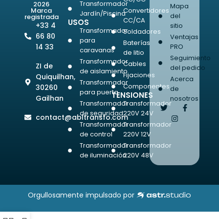
Transformador
2026
Mapa
Convertidores
Marca
Jardín/Piscina
del
registrada
CC/CA
USOS
+33 4
sitio
Transformador
Soldadores
66 80
Ventajas
para
Baterías
PRO
14 33
caravanas
de litio
Seguimiento
Transformador
Cables
ZI de
del pedido
de aislamiento
Fijaciones
Quiquilhan,
Acerca
Transformador
Componentes
30260
de
para puerta
TENSIONES
Gailhan
nosotros
Transformador
Transformador
de seguridad
220V 24V
contact@abltransfo.com
Transformador
Transformador
de control
220V 12V
Transformador
Transformador
de iluminación
220V 48V
Orgullosamente impulsado por