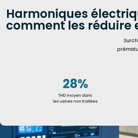
Harmoniques électriq
comment les réduire 
Surcha
prématu
28%
THD moyen dans
les usines non traitées