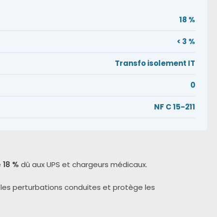
18 %
< 3 %
Transfo isolement IT
0
NF C 15-211
e
18 %
dû aux UPS et chargeurs médicaux.
les perturbations conduites et protège les