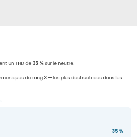
éent un THD de
35 %
sur le neutre.
armoniques de rang 3 — les plus destructrices dans les
→
35 %