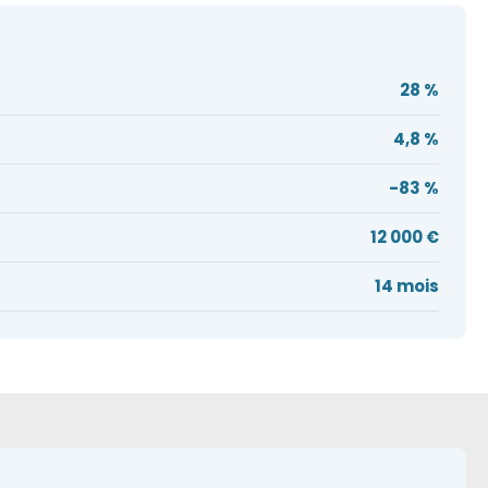
28 %
4,8 %
-83 %
12 000 €
14 mois