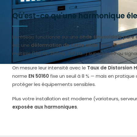
Qu'est-ce qu'une harmonique éle
Le réseau fonctionne sur une
onde sinusoïdale pure 
est une
déformation de cette onde
: une composant
multiple (150 Hz, 250 Hz, 350 Hz…) superposée au sign
On mesure leur intensité avec le
Taux de Distorsion
norme
EN 50160
fixe un seuil à 8 % — mais en pratique
protéger les équipements sensibles.
Plus votre installation est moderne (variateurs, serveurs
exposée aux harmoniques
.