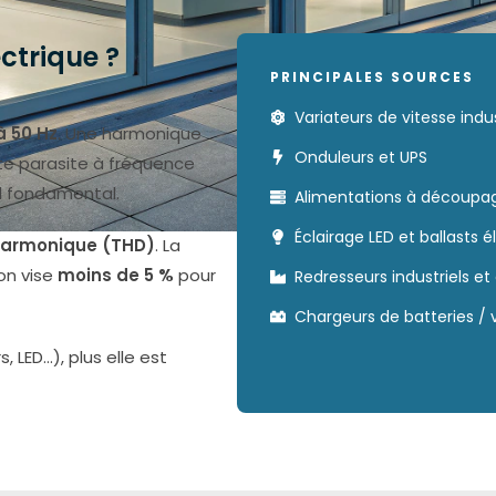
ctrique ?
PRINCIPALES SOURCES
Variateurs de vitesse indus
à 50 Hz
. Une harmonique
Onduleurs et UPS
e parasite à fréquence
al fondamental.
Alimentations à découpag
Éclairage LED et ballasts 
 Harmonique (THD)
. La
 on vise
moins de 5 %
pour
Redresseurs industriels et
Chargeurs de batteries / 
, LED…), plus elle est