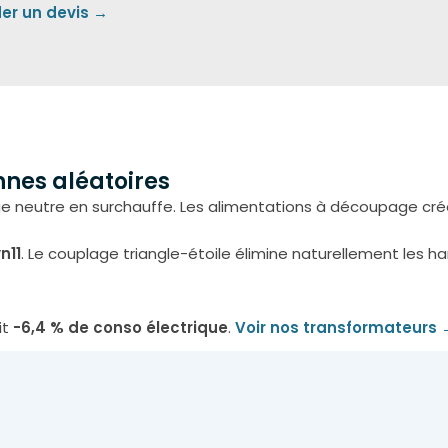
r un devis →
nnes aléatoires
e neutre en surchauffe. Les alimentations à découpage cr
n11
. Le couplage triangle-étoile élimine naturellement les h
it
-6,4 % de conso électrique
.
Voir nos transformateurs 