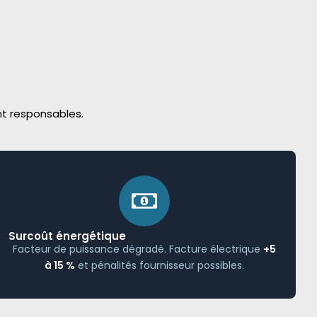
nt responsables.
Surcoût énergétique
Facteur de puissance dégradé. Facture électrique
+5
à 15 %
et pénalités fournisseur possibles.