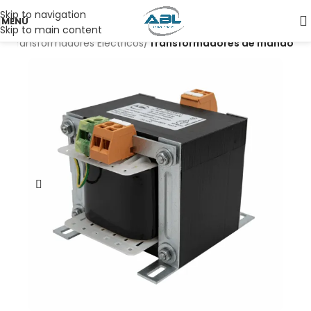
Skip to navigation
MENÚ
Skip to main content
io
Transformadores Eléctricos
Transformadores de mando