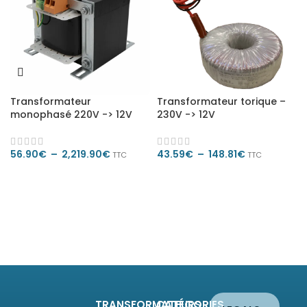
Transformateur
Transformateur torique –
monophasé 220V -> 12V
230V -> 12V
56.90
€
–
2,219.90
€
43.59
€
–
148.81
€
TTC
TTC
CHOIX DES OPTIONS
CHOIX DES OPTIONS
TRANSFORMATEURS
CATÉGORIES